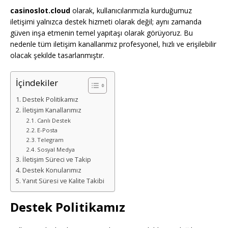
casinoslot.cloud
olarak, kullanıcılarımızla kurduğumuz
iletişimi yalnızca destek hizmeti olarak değil; aynı zamanda
güven inşa etmenin temel yapıtaşı olarak görüyoruz. Bu
nedenle tüm iletişim kanallarımız profesyonel, hızlı ve erişilebilir
olacak şekilde tasarlanmıştır.
İçindekiler
Destek Politikamız
İletişim Kanallarımız
Canlı Destek
E-Posta
Telegram
Sosyal Medya
İletişim Süreci ve Takip
Destek Konularımız
Yanıt Süresi ve Kalite Takibi
Destek Politikamız