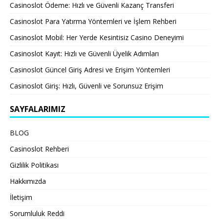
Casinoslot Ödeme: Hızlı ve Güvenli Kazanç Transferi
Casinoslot Para Yatırma Yöntemleri ve İşlem Rehberi
Casinoslot Mobil: Her Yerde Kesintisiz Casino Deneyimi
Casinoslot Kayıt: Hızlı ve Güvenli Üyelik Adımları
Casinoslot Güncel Giriş Adresi ve Erişim Yöntemleri
Casinoslot Giriş: Hızlı, Güvenli ve Sorunsuz Erişim
SAYFALARIMIZ
BLOG
Casinoslot Rehberi
Gizlilik Politikası
Hakkımızda
İletişim
Sorumluluk Reddi