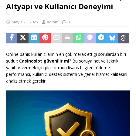
Altyapı ve Kullanıcı Deneyimi
Mayıs 23, 2025
admin
0
Online bahis kullanıcılarının en çok merak ettiği sorulardan biri
şudur:
Casinoslot güvenilir mi
? Bu soruya net ve teknik
yanıtlar vermek için platformun lisans bilgileri, ödeme
performansı, kullanıcı destek sistemi ve genel hizmet kalitesini
analiz etmek gerekir.