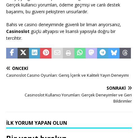
Gerçek kullanıcı yorumları, ödeme geçmişi ve canlı destek
başarımı, bu güveni pekiştiren unsurlardır.
Bahis ve casino deneyiminde güvenli bir liman arıyorsanız,
Casinoslot
güçlü altyapısı ve lisanslı yapısıyla doğru bir
tercihtir.
ÖNCEKI
Casinoslot Casino Oyunları: Geniş İçerik ve Kaliteli Yayın Deneyimi
SONRAKI
Casinoslot Kullanıcı Yorumları: Gerçek Deneyimler ve Geri
Bildirimler
İLK YORUM YAPAN OLUN