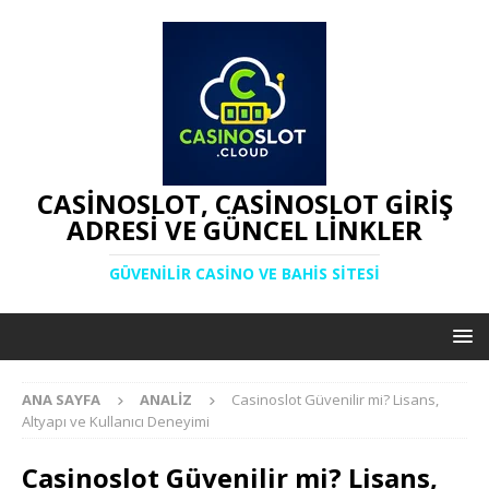
CASINOSLOT, CASINOSLOT GIRIŞ
ADRESI VE GÜNCEL LINKLER
GÜVENILIR CASINO VE BAHIS SITESI
ANA SAYFA
ANALIZ
Casinoslot Güvenilir mi? Lisans,
Altyapı ve Kullanıcı Deneyimi
Casinoslot Güvenilir mi? Lisans,