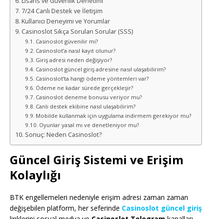
Lisans ve Güvenlik Denetimi
7/24 Canlı Destek ve İletişim
Kullanıcı Deneyimi ve Yorumlar
Casinoslot Sıkça Sorulan Sorular (SSS)
Casinoslot güvenilir mi?
Casinoslot’a nasıl kayıt olunur?
Giriş adresi neden değişiyor?
Casinoslot güncel giriş adresine nasıl ulaşabilirim?
Casinoslot’ta hangi ödeme yöntemleri var?
Ödeme ne kadar sürede gerçekleşir?
Casinoslot deneme bonusu veriyor mu?
Canlı destek ekibine nasıl ulaşabilirim?
Mobilde kullanmak için uygulama indirmem gerekiyor mu?
Oyunlar yasal mı ve denetleniyor mu?
Sonuç: Neden Casinoslot?
Güncel Giriş Sistemi ve Erişim
Kolaylığı
BTK engellemeleri nedeniyle erişim adresi zaman zaman
değişebilen platform, her seferinde
Casinoslot güncel giriş
linklerini sosyal medya ve
Casinoslot Telegram
kanalları