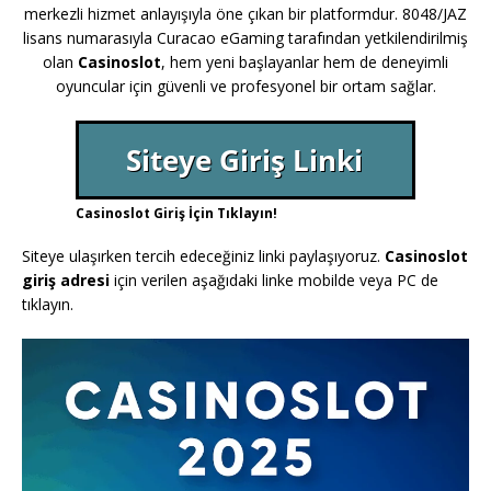
merkezli hizmet anlayışıyla öne çıkan bir platformdur. 8048/JAZ
lisans numarasıyla Curacao eGaming tarafından yetkilendirilmiş
olan
Casinoslot
, hem yeni başlayanlar hem de deneyimli
oyuncular için güvenli ve profesyonel bir ortam sağlar.
Casinoslot Giriş İçin Tıklayın!
Siteye ulaşırken tercih edeceğiniz linki paylaşıyoruz.
Casinoslot
giriş adresi
için verilen aşağıdaki linke mobilde veya PC de
tıklayın.