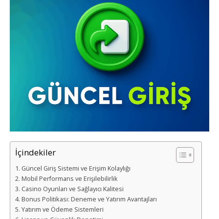
İçindekiler
Güncel Giriş Sistemi ve Erişim Kolaylığı
Mobil Performans ve Erişilebilirlik
Casino Oyunları ve Sağlayıcı Kalitesi
Bonus Politikası: Deneme ve Yatırım Avantajları
Yatırım ve Ödeme Sistemleri