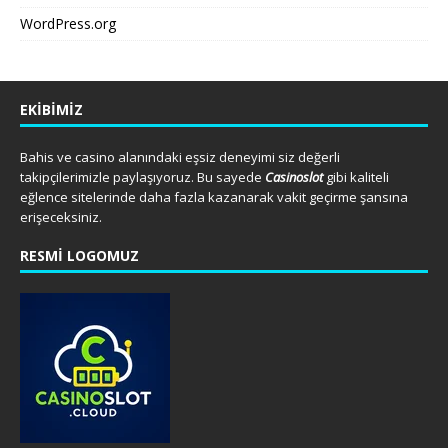
WordPress.org
EKİBİMİZ
Bahis ve casino alanındaki eşsiz deneyimi siz değerli
takipçilerimizle paylaşıyoruz. Bu sayede
Casinoslot
gibi kaliteli
eğlence sitelerinde daha fazla kazanarak vakit geçirme şansına
erişeceksiniz.
RESMİ LOGOMUZ