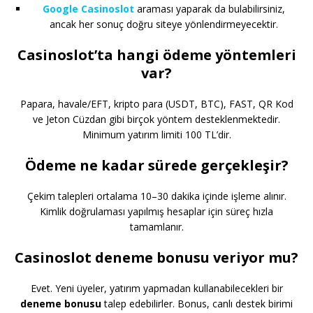
Google Casinoslot
araması yaparak da bulabilirsiniz,
ancak her sonuç doğru siteye yönlendirmeyecektir.
Casinoslot’ta hangi ödeme yöntemleri
var?
Papara, havale/EFT, kripto para (USDT, BTC), FAST, QR Kod
ve Jeton Cüzdan gibi birçok yöntem desteklenmektedir.
Minimum yatırım limiti 100 TL’dir.
Ödeme ne kadar sürede gerçekleşir?
Çekim talepleri ortalama 10–30 dakika içinde işleme alınır.
Kimlik doğrulaması yapılmış hesaplar için süreç hızla
tamamlanır.
Casinoslot deneme bonusu veriyor mu?
Evet. Yeni üyeler, yatırım yapmadan kullanabilecekleri bir
deneme bonusu
talep edebilirler. Bonus, canlı destek birimi