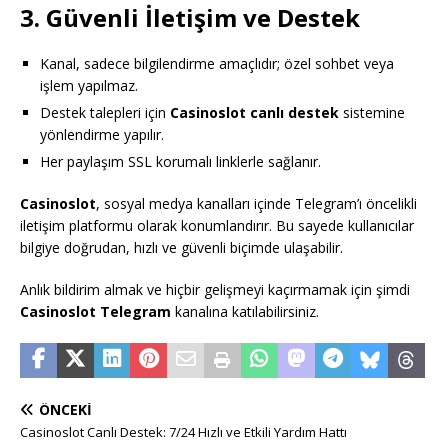
3. Güvenli İletişim ve Destek
Kanal, sadece bilgilendirme amaçlıdır; özel sohbet veya
işlem yapılmaz.
Destek talepleri için
Casinoslot canlı destek
sistemine
yönlendirme yapılır.
Her paylaşım SSL korumalı linklerle sağlanır.
Casinoslot
, sosyal medya kanalları içinde Telegram’ı öncelikli
iletişim platformu olarak konumlandırır. Bu sayede kullanıcılar
bilgiye doğrudan, hızlı ve güvenli biçimde ulaşabilir.
Anlık bildirim almak ve hiçbir gelişmeyi kaçırmamak için şimdi
Casinoslot Telegram
kanalına katılabilirsiniz.
ÖNCEKI
Casinoslot Canlı Destek: 7/24 Hızlı ve Etkili Yardım Hattı