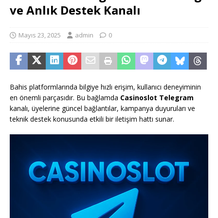
ve Anlık Destek Kanalı
Mayıs 23, 2025
admin
0
Bahis platformlarında bilgiye hızlı erişim, kullanıcı deneyiminin
en önemli parçasıdır. Bu bağlamda
Casinoslot Telegram
kanalı, üyelerine güncel bağlantılar, kampanya duyuruları ve
teknik destek konusunda etkili bir iletişim hattı sunar.