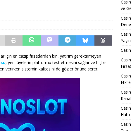
Casin
ve Ge
Casin
Dene
Casin
Yayı
Casin
r için en cazip fırsatlardan biri, yatırım gerektirmeyen
Casin
usu
, yeni üyelerin platformu test etmesini sağlar ve hiçbir
Fırsat
ven verirken sistemin kalitesini de gözler önüne serer.
Casin
Etkil
Casin
Kanal
Casin
Hattı
Casin
Trans