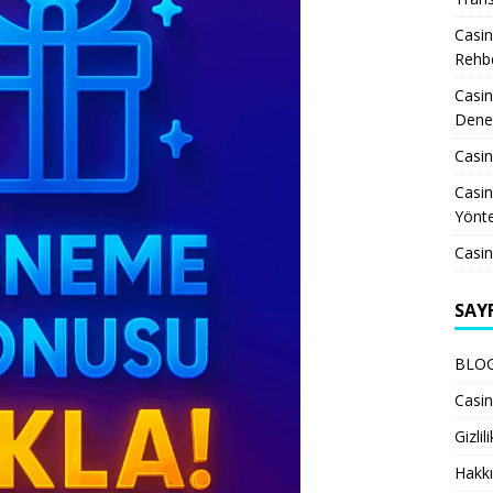
Casin
Rehbe
Casin
Dene
Casin
Casin
Yönte
Casin
SAY
BLO
Casin
Gizlil
Hakk