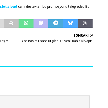
slot.cloud
canlı destekten bu promosyonu talep edebilir,
SONRAKI
ileşim
Casinoslot Lisans Bilgileri: Güvenli Bahis Altyapısı