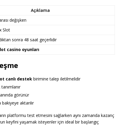
Açıklama
arası değişken
x Slot
ıktan sonra 48 saat geçerlidir
lot casino oyunları
fleşme
ot canlı destek
birimine talep iletilmelidir
 tanımlanır
ranında görünür
bakiyeye aktarılır
cıların platformu test etmesini sağlarken aynı zamanda kazanç
n keyfini yaşamak isteyenler için ideal bir başlangıç