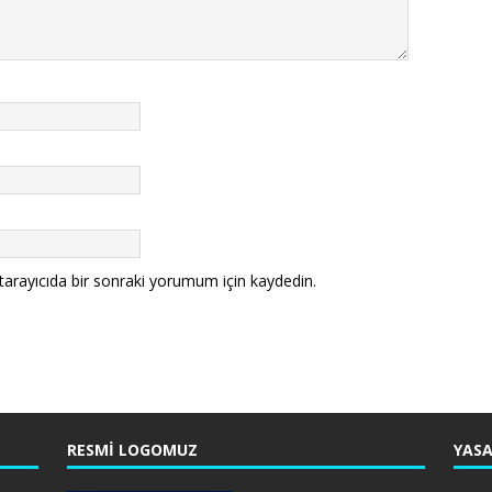
tarayıcıda bir sonraki yorumum için kaydedin.
RESMİ LOGOMUZ
YASA