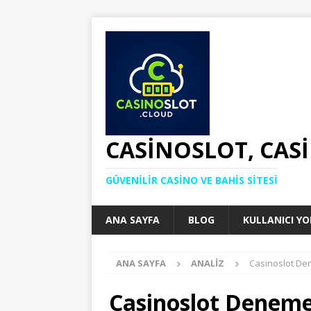
CASINOSLOT, CASI
GÜVENILIR CASINO VE BAHIS SITESI
ANA SAYFA
BLOG
KULLANICI Y
ANA SAYFA
ANALIZ
Casinoslot Den
Casinoslot Deneme