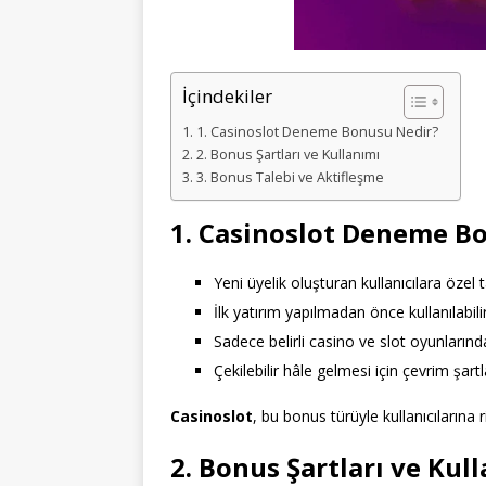
İçindekiler
1. Casinoslot Deneme Bonusu Nedir?
2. Bonus Şartları ve Kullanımı
3. Bonus Talebi ve Aktifleşme
1.
Casinoslot Deneme B
Yeni üyelik oluşturan kullanıcılara özel 
İlk yatırım yapılmadan önce kullanılabili
Sadece belirli casino ve slot oyunlarında
Çekilebilir hâle gelmesi için çevrim şartl
Casinoslot
, bu bonus türüyle kullanıcıların
2. Bonus Şartları ve Kul