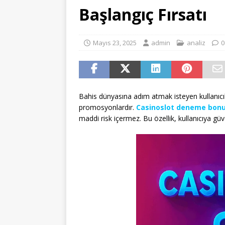
Başlangıç Fırsatı
Mayıs 23, 2025
admin
analiz
0
Bahis dünyasına adım atmak isteyen kullanıcıla
promosyonlardır.
Casinoslot deneme bon
maddi risk içermez. Bu özellik, kullanıcıya gü