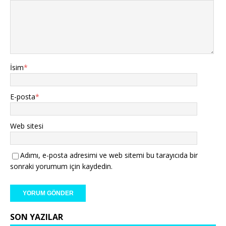
İsim
*
E-posta
*
Web sitesi
Adımı, e-posta adresimi ve web sitemi bu tarayıcıda bir
sonraki yorumum için kaydedin.
SON YAZILAR