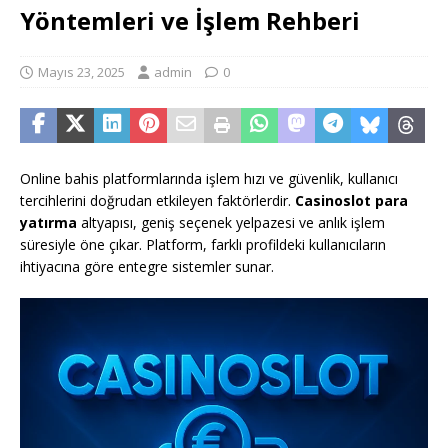
Yöntemleri ve İşlem Rehberi
Mayıs 23, 2025
admin
0
Online bahis platformlarında işlem hızı ve güvenlik, kullanıcı
tercihlerini doğrudan etkileyen faktörlerdir.
Casinoslot para
yatırma
altyapısı, geniş seçenek yelpazesi ve anlık işlem
süresiyle öne çıkar. Platform, farklı profildeki kullanıcıların
ihtiyacına göre entegre sistemler sunar.